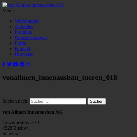
Menu
Willkommen
Aktuelles
Produkte
Dienstleistungen
Firma
Kontakt
Hinweise
vonallmen_innenausbau_tueren_018
Suchen nach:
von Allmen Innenausbau AG
Gewerbestrasse 10
4528 Zuchwil
Schweiz