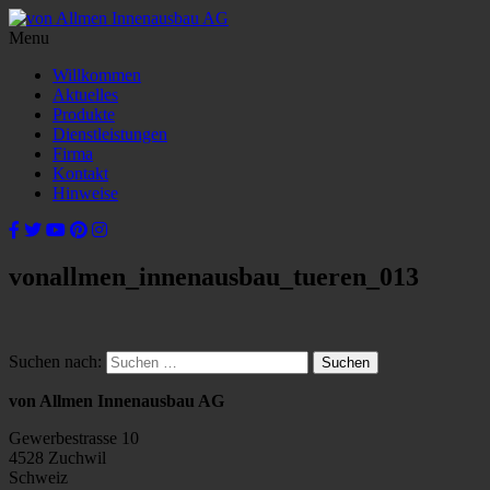
Menu
Willkommen
Aktuelles
Produkte
Dienstleistungen
Firma
Kontakt
Hinweise
vonallmen_innenausbau_tueren_013
Suchen nach:
von Allmen Innenausbau AG
Gewerbestrasse 10
4528 Zuchwil
Schweiz