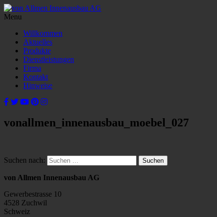
Menu
Willkommen
Aktuelles
Produkte
Dienstleistungen
Firma
Kontakt
Hinweise
vonallmen_innenausbau_moebel_027
Suchen nach:
von Allmen Innenausbau AG
Gewerbestrasse 10
4528 Zuchwil
Schweiz