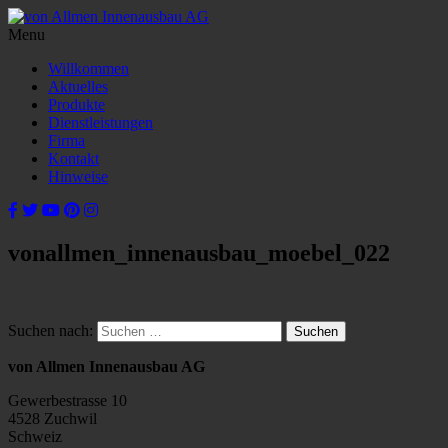
Menu
Willkommen
Aktuelles
Produkte
Dienstleistungen
Firma
Kontakt
Hinweise
vonallmen_innenausbau_moebel_022
Suchen nach:
von Allmen Innenausbau AG
Gewerbestrasse 10
4528 Zuchwil
Schweiz