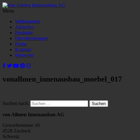
Menu
Willkommen
Aktuelles
Produkte
Dienstleistungen
Firma
Kontakt
Hinweise
vonallmen_innenausbau_moebel_017
Suchen nach:
von Allmen Innenausbau AG
Gewerbestrasse 10
4528 Zuchwil
Schweiz