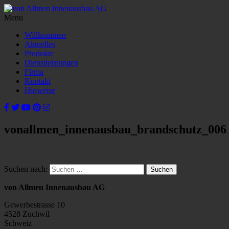
Menu
Willkommen
Aktuelles
Produkte
Dienstleistungen
Firma
Kontakt
Hinweise
vonallmen_innenausbau_brandschutz_006
Suchen nach:
von Allmen Innenausbau AG
Gewerbestrasse 10
4528 Zuchwil
Schweiz