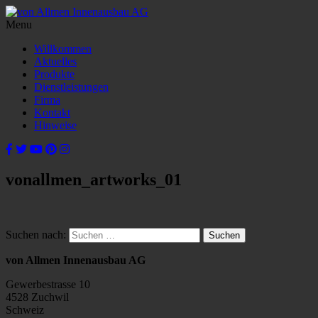
Menu
Willkommen
Aktuelles
Produkte
Dienstleistungen
Firma
Kontakt
Hinweise
vonallmen_artworks_01
Suchen nach:
von Allmen Innenausbau AG
Gewerbestrasse 10
4528 Zuchwil
Schweiz