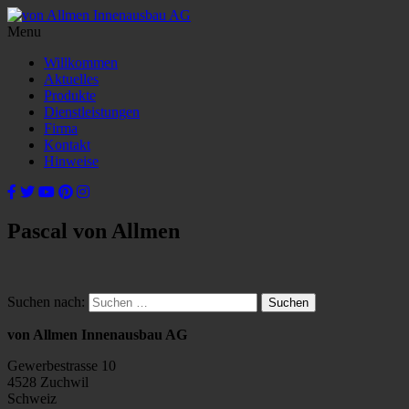
Menu
Willkommen
Aktuelles
Produkte
Dienstleistungen
Firma
Kontakt
Hinweise
Pascal von Allmen
Suchen nach:
von Allmen Innenausbau AG
Gewerbestrasse 10
4528 Zuchwil
Schweiz