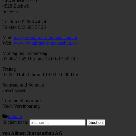
Gewerbestrasse 10
4528 Zuchwil
Schweiz
Telefon 032 685 44 24
Telefax 032 685 57 23
Mail:
info@vonallmen-innenausbau.ch
Web:
www.vonallmen-innenausbau.ch
Montag bis Donnerstag
07.00–11.45 Uhr und 13.00–17.00 Uhr
Freitag
07-00–11.45 Uhr und 13.00–16.00 Uhr
Samstag und Sonntag
Geschlossen
Termine Showroom
Nach Vereinbarung
kontakt
Suchen nach:
von Allmen Innenausbau AG