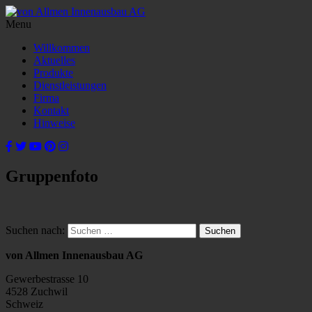
Menu
Willkommen
Aktuelles
Produkte
Dienstleistungen
Firma
Kontakt
Hinweise
Gruppenfoto
Suchen nach:
von Allmen Innenausbau AG
Gewerbestrasse 10
4528 Zuchwil
Schweiz