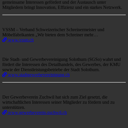
gemeinsame Interessen gefördert und der Austausch unter
Mitgliedern bringt Innovation, Effizienz und ein starkes Netzwerk.
VSSM – Verband Schweizerischer Schreinermeister und
Möbelfabrikanten „Wir bieten dem Schreiner mehr…
www.vssm.ch
Die Stadt- und Gewerbevereinigung Solothurn (SGSo) wahrt und
fördert die Interessen des Detailhandels, des Gewerbes, der KMU
sowie der Dienstleistungsbetriebe der Stadt Solothurn.
www.stadtgewerbevereinigung.ch
Der Gewerbeverein Zuchwil hat sich zum Ziel gesetzt, die
wirtschaftlichen Interessen seiner Mitglieder zu fördern und zu
unterstützen.
www.gewerbeverein-zuchwil.ch