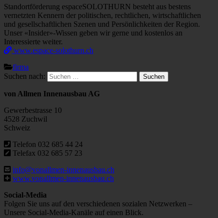
Standortförderung espaceSOLOTHURN besteht aus bestens
vernetzten Kennern der politischen, rechtlichen, wirtschaftlichen
und gesellschaftlichen Szenen und Persönlichkeiten der Region.
Unser «Insider»-Wissen geben wir gerne und kostenlos an
Interessierte weiter.
www.espace-solothurn.ch
firma
Suchen nach:
von Allmen Innenausbau AG
Gewerbestrasse 10
4528 Zuchwil
Schweiz
Telefon 032 685 44 24
Telefax 032 685 57 23
info@vonallmen-innenausbau.ch
www.vonallmen-innenausbau.ch
Social-Media
Folgen Sie uns auf den verschiedenen sozialen Netzwerken –
Unsere Social-Media-Kanäle auf einen Blick.