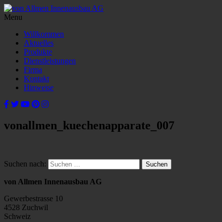
Menu
Willkommen
Aktuelles
Produkte
Dienstleistungen
Firma
Kontakt
Hinweise
vonallmen_kuechenapparate_007
Suchen nach:
von Allmen Innenausbau AG
Gewerbestrasse 10
4528 Zuchwil
Schweiz